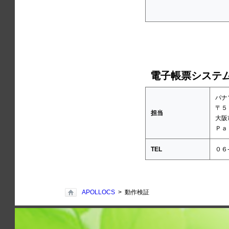
電子帳票システム
パナ
〒５
担当
大阪
Ｐａ
TEL
０６
APOLLOCS
> 動作検証