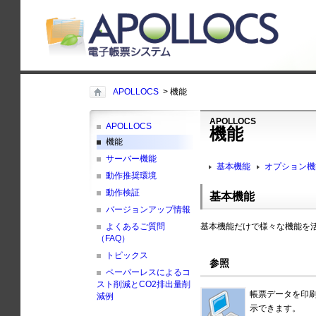
APOLLOCS
> 機能
APOLLOCS
APOLLOCS
機能
機能
サーバー機能
基本機能
オプション機
動作推奨環境
動作検証
基本機能
バージョンアップ情報
基本機能だけで様々な機能を
よくあるご質問
（FAQ）
トピックス
参照
ペーパーレスによるコ
スト削減とCO2排出量削
帳票データを印
減例
示できます。