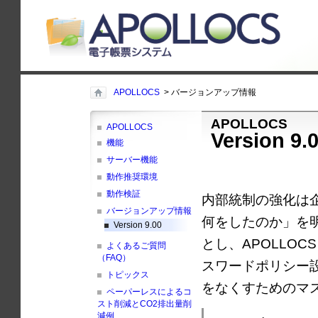
APOLLOCS
> バージョンアップ情報
APOLLOCS
APOLLOCS
Version 9.
機能
サーバー機能
動作推奨環境
動作検証
内部統制の強化は
バージョンアップ情報
何をしたのか」を
Version 9.00
とし、APOLLOC
よくあるご質問
（FAQ）
スワードポリシー
トピックス
をなくすためのマ
ペーパーレスによるコ
スト削減とCO2排出量削
減例