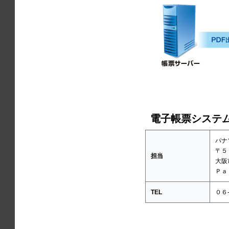
電子帳票システム
パナ
〒５
担当
大阪
Ｐａ
TEL
０６